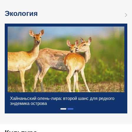
Экология
Хайнаньский олень-лира: второй шанс для редкого
эндемика острова
1
2