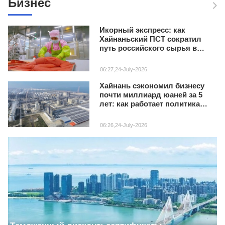
Бизнес
Икорный экспресс: как
Хайнаньский ПСТ сократил
путь российского сырья в
Китай в четыре раза
06:27,24-July-2026
Хайнань сэкономил бизнесу
почти миллиард юаней за 5
лет: как работает политика
30% добавленной стоимости
06:26,24-July-2026