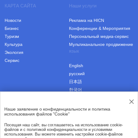
КАРТА САЙТА
Наши услуги
Новости
Реклама на HICN
Бизнес
Конференции & Мероприятия
Туризм
Персональный медиа-сервис
Культура
Мультиканальное продвижение
язык
Экология
Сервис
English
русский
日本語
한국어
Наше заявление о конфиденциальности и политика
|
Пользовательское соглашение
Авторские права
использования файлов "Cookie"
|
Политика конфиденциальности
О нас
Посещая наш сайт, вы соглашаетесь на использование cookie-
файлов и с политикой конфиденциальности и условиями
использования. Вы можете изменить настройки cookie-файлов