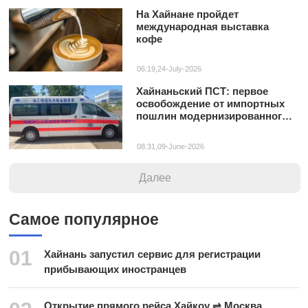
На Хайнане пройдет
международная выставка
кофе
06:19,24-July-2026
Хайнаньский ПСТ: первое
освобождение от импортных
пошлин модернизированного
специального транспорта
08:31,09-June-2026
Далее
Самое популярное
01
Хайнань запустил сервис для регистрации
прибывающих иностранцев
Открытие прямого рейса Хайкоу ⇌ Москва