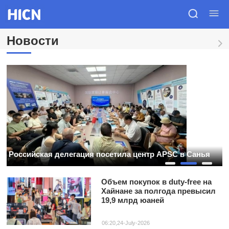
Новости
Н
Российская делегация посетила центр APSC в Санья
п
1
2
3
Объем покупок в duty‑free на
Хайнане за полгода превысил
19,9 млрд юаней
06:20,24-July-2026