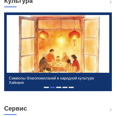
Культура
Символы благопожеланий в народной культуре
Хайнаня
1
2
3
4
5
Сервис