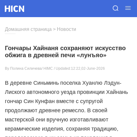
Домашняя страница
>
Новости
Гончары Хайнаня сохраняют искусство
обжига в древней печи «лунъяо»
By Полина Силичева/
HIMC
/ Updated:12:22,02-June-2026
В деревне Синьминь поселка Хуанлю Лэдун-
Лиского автономного уезда провинции Хайнань
гончар Син Кунфан вместе с супругой
продолжают древнее ремесло. В своей
мастерской они вручную изготавливают
керамические изделия, сохраняя традицию,