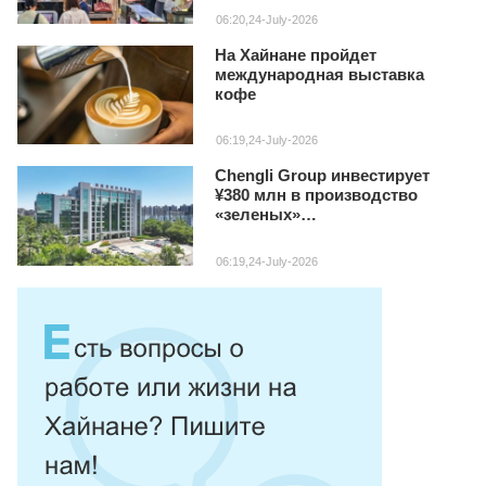
06:20,24-July-2026
На Хайнане пройдет
международная выставка
кофе
06:19,24-July-2026
Chengli Group инвестирует
¥380 млн в производство
«зеленых»
специализированных авто на
Хайнане
06:19,24-July-2026