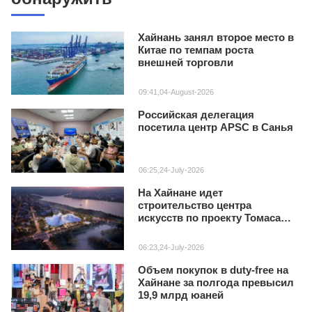
Хайнань занял второе место в
Китае по темпам роста
внешней торговли
09:41,04-August-2026
Российская делегация
посетила центр APSC в Санья
06:25,24-July-2026
На Хайнане идет
строительство центра
искусств по проекту Томаса
Хизервика
06:23,24-July-2026
Объем покупок в duty‑free на
Хайнане за полгода превысил
19,9 млрд юаней