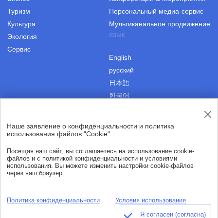
Туризм
Персональный медиа-сервис
Культура
Мультиканальное продвижение
язык
Экология
Сервис
English
русский
日本語
한국어
Наше заявление о конфиденциальности и политика
|
Пользовательское соглашение
Авторские права
использования файлов "Cookie"
|
Политика конфиденциальности
О нас
Посещая наш сайт, вы соглашаетесь на использование cookie-
файлов и с политикой конфиденциальности и условиями
использования. Вы можете изменить настройки cookie-файлов
через ваш браузер.
© Хайнаньская международная коммуникационная сеть 2021
Все права защищены.
Политика конфиденциальности
Условия использования
thisishainan@163.com
Я согласен (согласна)