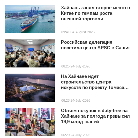
Хайнань занял второе место в
Китае по темпам роста
внешней торговли
09:41,04-August-2026
Российская делегация
посетила центр APSC в Санья
06:25,24-July-2026
На Хайнане идет
строительство центра
искусств по проекту Томаса
Хизервика
06:23,24-July-2026
Объем покупок в duty‑free на
Хайнане за полгода превысил
19,9 млрд юаней
06:20,24-July-2026