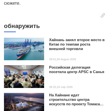
сюжете.
обнаружить
Хайнань занял второе место в
Китае по темпам роста
внешней торговли
09:41,04-August-2026
Российская делегация
посетила центр APSC в Санья
06:25,24-July-2026
На Хайнане идет
строительство центра
искусств по проекту Томаса
Хизервика