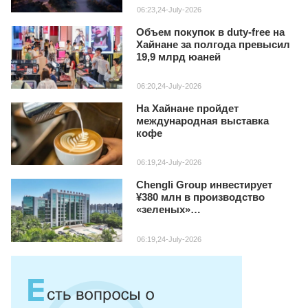
06:23,24-July-2026
Объем покупок в duty‑free на
Хайнане за полгода превысил
19,9 млрд юаней
06:20,24-July-2026
На Хайнане пройдет
международная выставка
кофе
06:19,24-July-2026
Chengli Group инвестирует
¥380 млн в производство
«зеленых»
специализированных авто на
Хайнане
06:19,24-July-2026