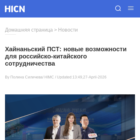
Домашняя страница
>
Новости
Хайнаньский ПСТ: новые возможности
для российско-китайского
сотрудничества
By Полина Силичева/
HIMC
/ Updated:13:49,27-April-2026