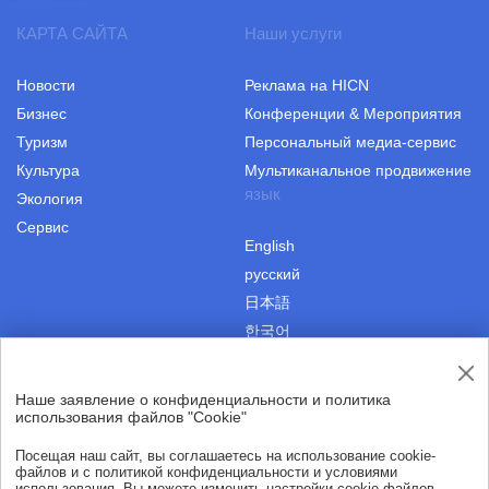
КАРТА САЙТА
Наши услуги
Новости
Реклама на HICN
Бизнес
Конференции & Мероприятия
Туризм
Персональный медиа-сервис
Культура
Мультиканальное продвижение
язык
Экология
Сервис
English
русский
日本語
한국어
Наше заявление о конфиденциальности и политика
|
Пользовательское соглашение
Авторские права
использования файлов "Cookie"
|
Политика конфиденциальности
О нас
Посещая наш сайт, вы соглашаетесь на использование cookie-
файлов и с политикой конфиденциальности и условиями
использования. Вы можете изменить настройки cookie-файлов