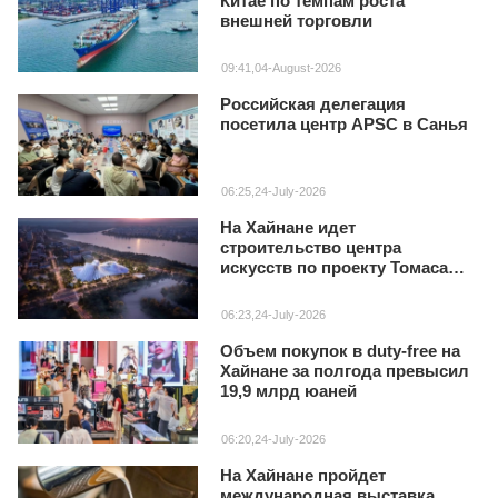
Китае по темпам роста
внешней торговли
09:41,04-August-2026
Российская делегация
посетила центр APSC в Санья
06:25,24-July-2026
На Хайнане идет
строительство центра
искусств по проекту Томаса
Хизервика
06:23,24-July-2026
Объем покупок в duty‑free на
Хайнане за полгода превысил
19,9 млрд юаней
06:20,24-July-2026
На Хайнане пройдет
международная выставка