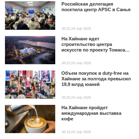
Российская делегация
посетила центр APSC в Санья
06:25,24-July-2026
На Хайнане идет
строительство центра
искусств по проекту Томаса
Хизервика
06:23,24-July-2026
Объем покупок в duty‑free на
Хайнане за полгода превысил
19,9 млрд юаней
06:20,24-July-2026
На Хайнане пройдет
международная выставка
кофе
06:19,24-July-2026