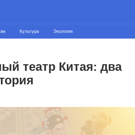
изм
Культура
Экология
ый театр Китая: два
стория