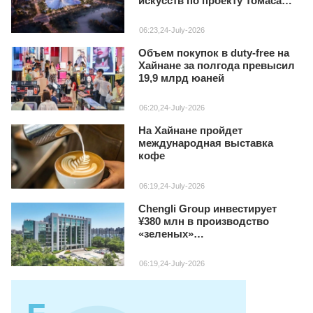
искусств по проекту Томаса
Хизервика
06:23,24-July-2026
Объем покупок в duty‑free на
Хайнане за полгода превысил
19,9 млрд юаней
06:20,24-July-2026
На Хайнане пройдет
международная выставка
кофе
06:19,24-July-2026
Chengli Group инвестирует
¥380 млн в производство
«зеленых»
специализированных авто на
Хайнане
06:19,24-July-2026