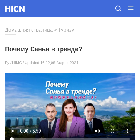
Домашняя страница
>
Туризм
Почему Санья в тренде?
By /
HIMC
/ Updated:16:12,08-August-2024