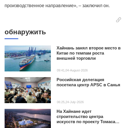
производственное направление», – заключил он.
обнаружить
Хайнань занял второе место в
Китае по темпам роста
внешней торговли
09:41,04-August-2026
Российская делегация
посетила центр APSC в Санья
06:25,24-July-2026
На Хайнане идет
строительство центра
искусств по проекту Томаса
Хизервика