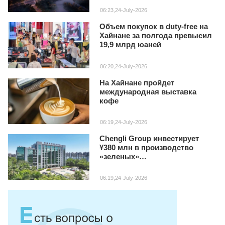
06:23,24-July-2026
Объем покупок в duty‑free на
Хайнане за полгода превысил
19,9 млрд юаней
06:20,24-July-2026
На Хайнане пройдет
международная выставка
кофе
06:19,24-July-2026
Chengli Group инвестирует
¥380 млн в производство
«зеленых»
специализированных авто на
Хайнане
06:19,24-July-2026