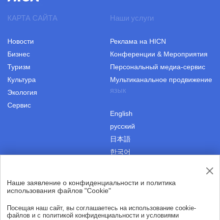
КАРТА САЙТА
Наши услуги
Новости
Реклама на HICN
Бизнес
Конференции & Мероприятия
Туризм
Персональный медиа-сервис
Культура
Мультиканальное продвижение
язык
Экология
Сервис
English
русский
日本語
한국어
Наше заявление о конфиденциальности и политика
|
Пользовательское соглашение
Авторские права
использования файлов "Cookie"
|
Политика конфиденциальности
О нас
Посещая наш сайт, вы соглашаетесь на использование cookie-
файлов и с политикой конфиденциальности и условиями