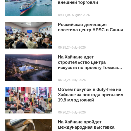
внешней торговли
09:41,04-August-2026
Российская делегация
посетила центр APSC в Санья
06:25,24-July-2026
На Хайнане идет
строительство центра
искусств по проекту Томаса
Хизервика
06:23,24-July-2026
Объем покупок в duty‑free на
Хайнане за полгода превысил
19,9 млрд юаней
06:20,24-July-2026
На Хайнане пройдет
международная выставка