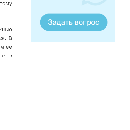
тому
жные
аж. В
ом её
ает в