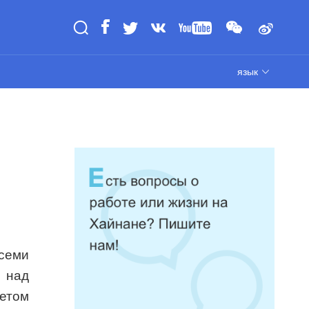
язык
всеми
 над
ветом