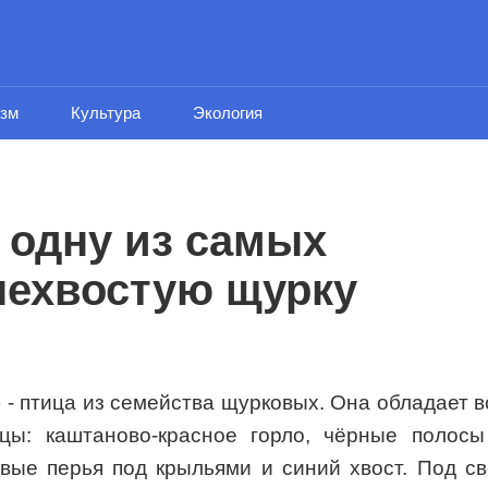
изм
Культура
Экология
 одну из самых
нехвостую щурку
s) - птица из семейства щурковых. Она обладает 
ицы: каштаново-красное горло, чёрные полосы
евые перья под крыльями и синий хвост. Под с