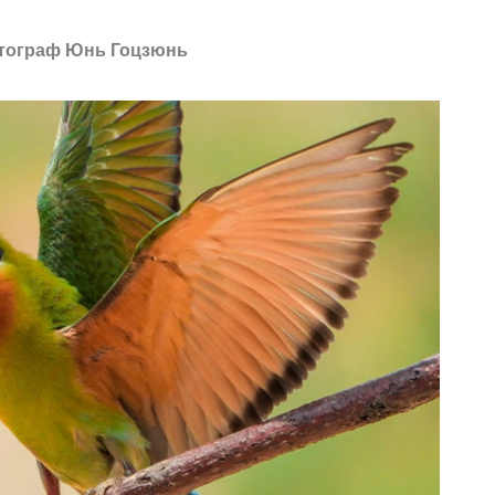
тограф Юнь Гоцзюнь