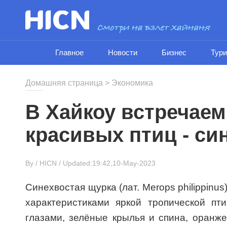
Главное
Новости
Бизнес
Тур
Домашняя страница
>
Экономика
В Хайкоу встречаем
красивых птиц - си
By /
HICN
/ Updated:19:42,10-May-2023
Синехвостая щурка (лат. Merops philippinu
характеристиками яркой тропической пт
глазами, зелёные крылья и спина, оранж