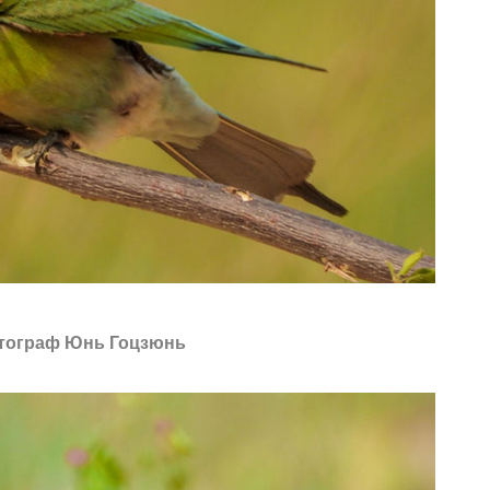
тограф Юнь Гоцзюнь