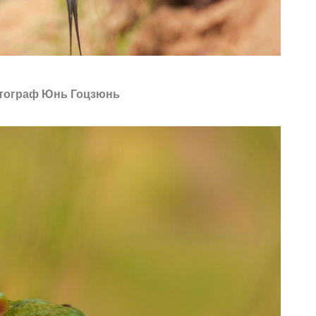
тограф Юнь Гоцзюнь