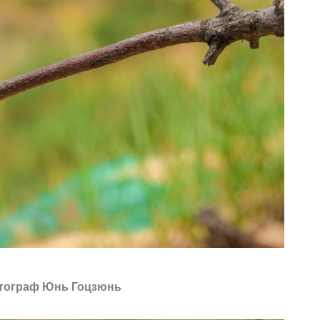
тограф Юнь Гоцзюнь