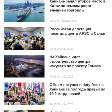
Хайнань занял второе место в
Китае по темпам роста
внешней торговли
09:41,04-August-2026
Российская делегация
посетила центр APSC в Санья
06:25,24-July-2026
На Хайнане идет
строительство центра
искусств по проекту Томаса
Хизервика
06:23,24-July-2026
Объем покупок в duty‑free на
Хайнане за полгода превысил
19,9 млрд юаней
06:20,24-July-2026