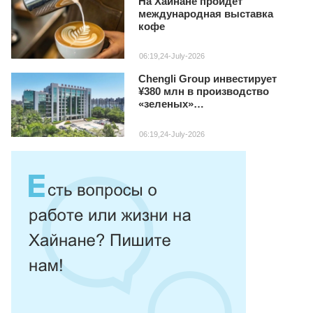
На Хайнане пройдет
международная выставка
кофе
06:19,24-July-2026
Chengli Group инвестирует
¥380 млн в производство
«зеленых»
специализированных авто на
Хайнане
06:19,24-July-2026