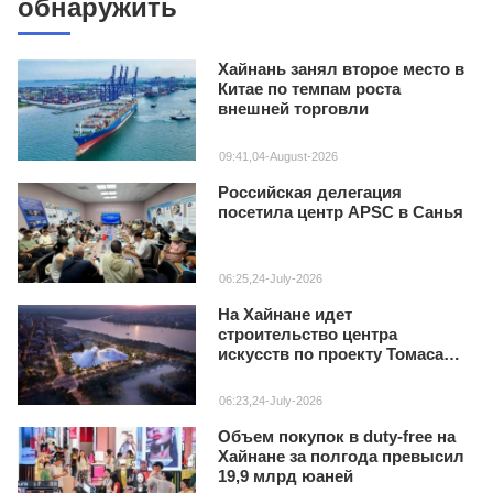
обнаружить
Хайнань занял второе место в
Китае по темпам роста
внешней торговли
09:41,04-August-2026
Российская делегация
посетила центр APSC в Санья
06:25,24-July-2026
На Хайнане идет
строительство центра
искусств по проекту Томаса
Хизервика
06:23,24-July-2026
Объем покупок в duty‑free на
Хайнане за полгода превысил
19,9 млрд юаней