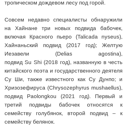
тропическом дождевом лесу под горой.
Совсем недавно специалисты обнаружили
на Хайнане три новых подвида бабочек,
включая Красного пьеро (Talicada nyseus),
Хайнаньский подвид (2017 год); Желтую
Иезавели (Delias agostina),
подвид Su Shi (2018 год), названную в честь
китайского поэта и государственного деятеля
Су Ши, также известного как Су Дунпо; и
Хризозефируса (Chrysozephyrus mushaellus),
подвид Paolongkou (2021 год). Первый и
третий подвиды бабочек относятся к
семейству голубянок, второй подвид – к
семейству белянок.