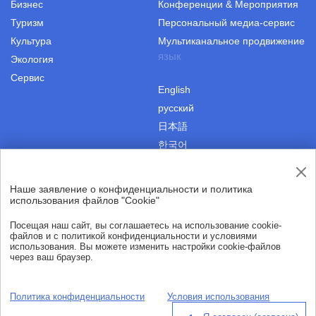
Бизнес
Конференции & Мероприятия
Туризм
Персональный медиа-сервис
Культура
Мультиканальное продвижение
язык
Экология
Сервис
English
русский
日本語
한국어
Наше заявление о конфиденциальности и политика
|
Пользовательское соглашение
Авторские права
использования файлов "Cookie"
|
Политика конфиденциальности
О нас
Посещая наш сайт, вы соглашаетесь на использование cookie-
файлов и с политикой конфиденциальности и условиями
использования. Вы можете изменить настройки cookie-файлов
через ваш браузер.
© Хайнаньская международная коммуникационная сеть 2021
Все права защищены.
Политика конфиденциальности
Условия использования
thisishainan@163.com