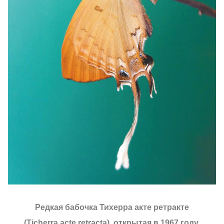
Редкая бабочка Тихерра акте ретракте
(Ticherra acte retracta), открытая в 1967 году.