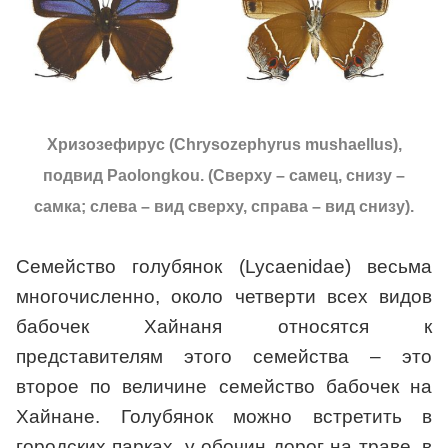
Хризозефирус (Chrysozephyrus mushaellus),
подвид Paolongkou. (Сверху – самец, снизу –
самка; слева – вид сверху, справа – вид снизу).
Семейство голубянок (Lycaenidae) весьма
многочисленно, около четверти всех видов
бабочек Хайнаня относятся к
представителям этого семейства – это
второе по величине семейство бабочек на
Хайнане. Голубянок можно встретить в
городских парках, у обочин дорог на траве, в