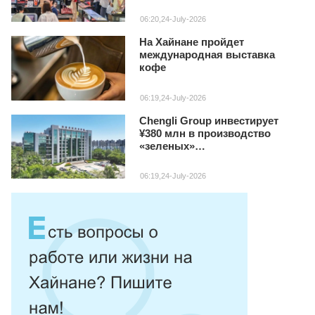
06:20,24-July-2026
На Хайнане пройдет
международная выставка
кофе
06:19,24-July-2026
Chengli Group инвестирует
¥380 млн в производство
«зеленых»
специализированных авто на
Хайнане
06:19,24-July-2026